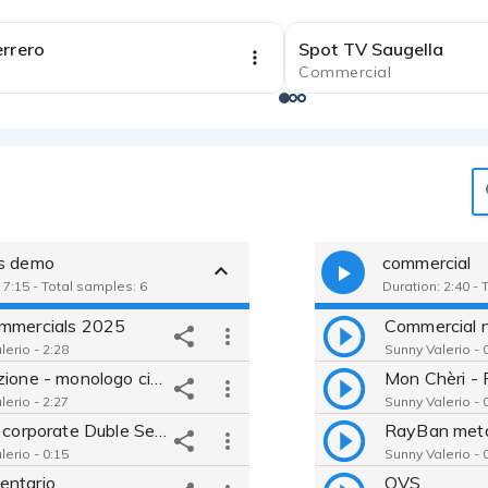
errero
Spot TV Saugella
Commercial
s demo
commercial
 7:15 - Total samples: 6
Duration: 2:40 - 
mmercials 2025
Commercial n
lerio - 2:28
Sunny Valerio - 
Recitazione - monologo cinematografico
lerio - 2:27
Sunny Valerio - 
Clarins corporate Duble Serum
RayBan met
lerio - 0:15
Sunny Valerio - 
ntario
OVS