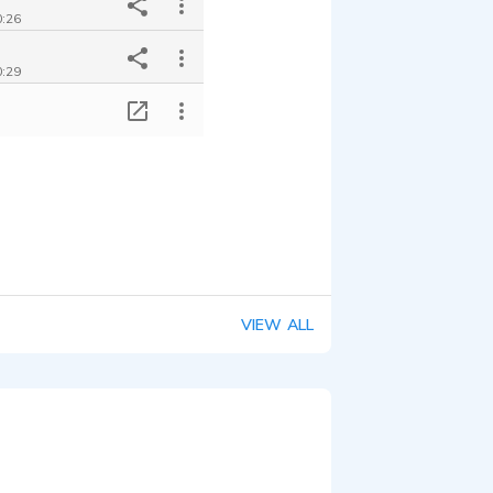
0:26
0:29
 commercial
T
0:15
V commercial
0:30
VIEW ALL