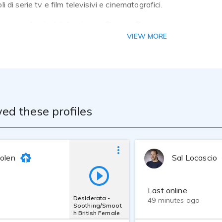
li di serie tv e film televisivi e cinematografici.
ggio accademia del doppiaggio Roma e Pescara
gio Professione doppiaggio. Roma
VIEW MORE
a teatrale Teatro Zeta
STEINBERG UR28M
annel strip
o per l'acustica
ed these profiles
Dolen
Sal Locascio
Last online
Desiderata -
49 minutes ago
Soothing/Smoot
h British Female