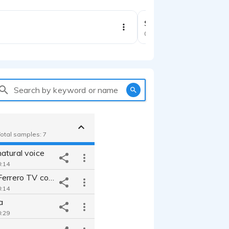
Spot TV Fairy lavasto
Commercial
Search by keyword or name
Total samples: 7
atural voice
0:14
Mon Chèri - Ferrero TV commercial
0:14
a
0:29