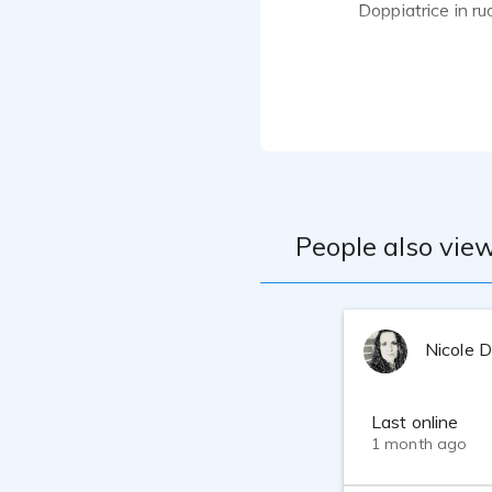
Doppiatrice in ruo
corso di doppia
corsi di doppiag
Teatro, accademi
Neumann U87
scheda audio 
SPL track one ch
Ambiente trattat
People also view
Nicole 
Last online
1 month ago