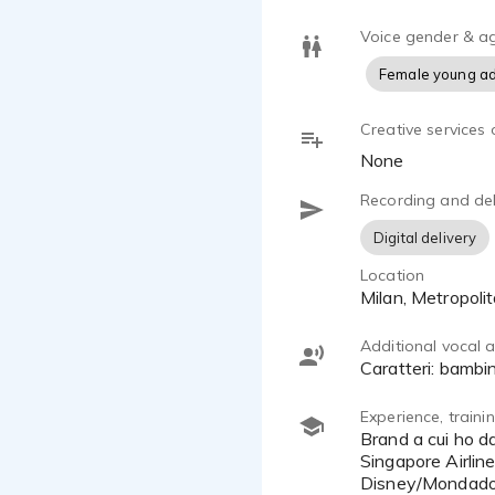
Voice gender & a
Female young ad
Creative services 
None
Recording and del
Digital delivery
Location
Milan, Metropoli
Additional vocal ab
caratteri: bambi
Experience, train
Brand a cui ho dato voce: Mon Chèri -Ferrero, Prolife Petfood, Pronto SC Johnson, Rayban, OVS, Fage Total,
Singapore Airlin
Disney/Mondadori