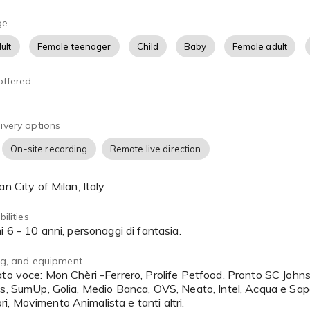
ge
ult
Female teenager
Child
Baby
Female adult
offered
ivery options
On-site recording
Remote live direction
tan City of Milan, Italy
ilities
ni 6 - 10 anni, personaggi di fantasia.
ing, and equipment
es, SumUp, Golia, Medio Banca, OVS, Neato, Intel, Acqua e Sapo
, Movimento Animalista e tanti altri.