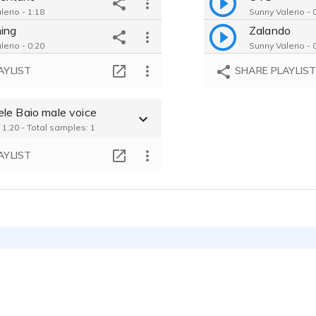
lerio - 1:18
Sunny Valerio - 
ning
Zalando
lerio - 0:20
Sunny Valerio - 
guida
Geomar - TV
AYLIST
SHARE PLAYLIS
lerio - 0:25
Sunny Valerio - 
Saugella - T
le Baio male voice
Sunny Valerio - 
 1:20 - Total samples: 1
AYLIST