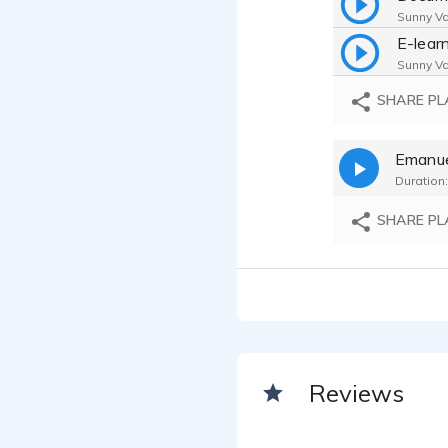
Sunny Va
E-lear
Sunny Va
audio 
SHARE PL
Sunny Va
Emanue
Duration:
SHARE PL
Reviews