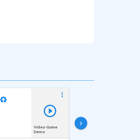
Eleonora Di Gia
Last online
9 hours ago
Video-Game
Demo