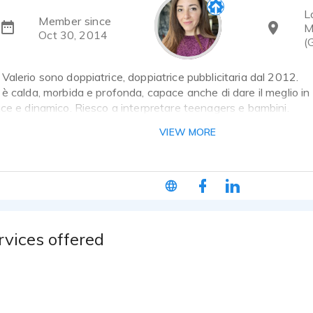
L
Member since
M
Oct 30, 2014
(
alerio sono doppiatrice, doppiatrice pubblicitaria dal 2012.
è calda, morbida e profonda, capace anche di dare il meglio in
ce e dinamico. Riesco a interpretare teenagers e bambini.
VIEW MORE
rvices offered