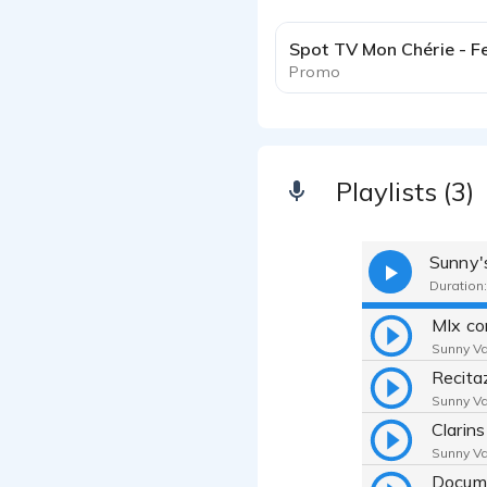
Spot TV Mon Chérie - F
Promo
Playlists (3)
Sunny'
Duration:
MIx co
Sunny Va
Sunny Va
Sunny Va
Docume