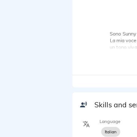
Sono Sunny V
La mia voce 
un tono viva
Skills and se
Language
Italian