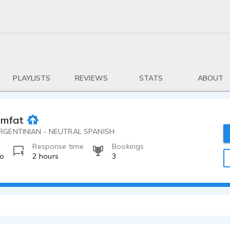
PLAYLISTS
REVIEWS
STATS
ABOUT
amfater
RGENTINIAN - NEUTRAL SPANISH
Response time
Bookings
go
2 hours
3