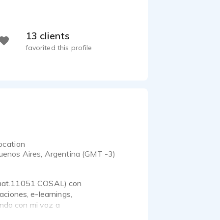
13 clients
favorited this profile
ocation
uenos Aires, Argentina (GMT -3)
a (mat.11051 COSAL) con
ciones, e-learnings,
ando con mi voz a
ronteras. Marcas que