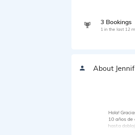
3 Bookings
1 in the last 12 
About Jennif
Hola! Gracia
10 años de e
hasta doblaj
grandes mar