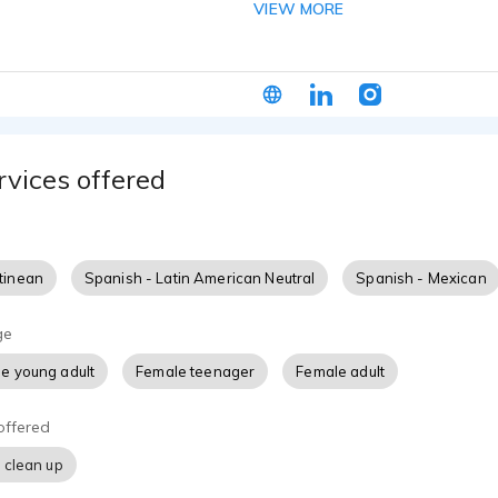
VIEW MORE
 mi: Mastercard, Coca-Cola, Garnier, Bridgestone, Natura, Milk
hiskas, Avon, Carefree, Electrolux, Corteva, etcétera. En mi 
 podrás encontrar la variedad de comerciales y campañas que
do, super natural, conversacional, dulce, claro y mi manera S
rvices offered
tinean
Spanish - Latin American Neutral
Spanish - Mexican
ge
e young adult
Female teenager
Female adult
offered
 clean up