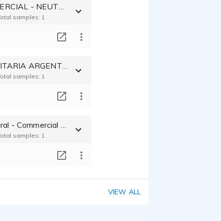
REEL COMMERCIAL - NEUTRO LATINO
Total samples: 1
T
VOZ PUBLICITARIA ARGENTINA
Total samples: 1
T
Spanish Neutral - Commercial TV
Total samples: 1
T
VIEW ALL