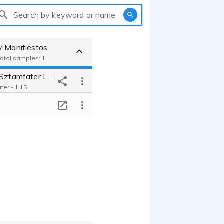
Search by keyword or name
y Manifiestos
Total samples: 1
Voz Jennifer Sztamfater Locutora y Actriz
ter - 1:15
T