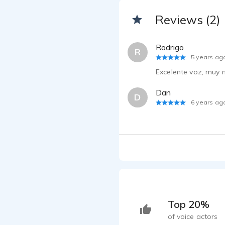
Reviews (2)
Rodrigo
R
5 years ag
Excelente voz, muy n
Dan
D
6 years ag
Top 20%
of voice actors