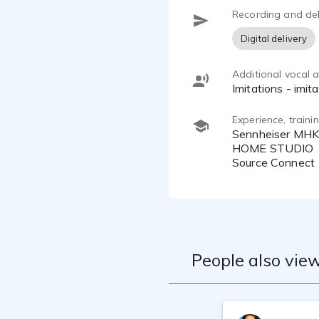
Recording and del
Digital delivery
Additional vocal ab
Imitations - imi
Experience, train
Sennheiser MHK 416 - Focusrite - Mac
HOME STUDIO
Source Connect
People also view