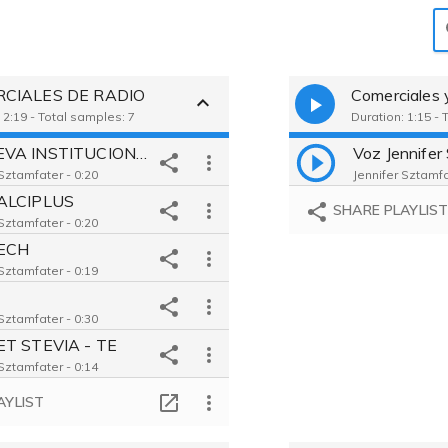
CIALES DE RADIO
Comerciales 
 2:19 - Total samples: 7
Duration: 1:15 - 
CORTEVA INSTITUCIONAL
 Sztamfater - 0:20
Jennifer Sztamfa
ALCIPLUS
SHARE PLAYLIS
 Sztamfater - 0:20
ECH
 Sztamfater - 0:19
 Sztamfater - 0:30
ET STEVIA - TE
 Sztamfater - 0:14
LIN
AYLIST
 Sztamfater - 0:20
HILERET STEVIA - LIMONADA