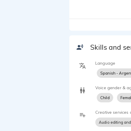
confiaron en
Chevrolet, W
jennisz100,
Mi tono cáli
pronto!
Skills and se
Language
Spanish - Argen
Voice gender & a
Child
Femal
Creative services 
Audio editing and