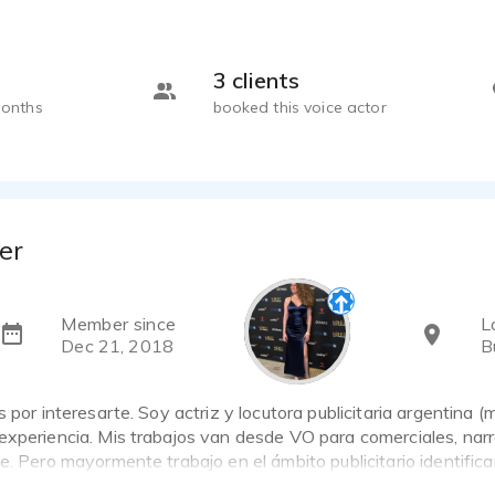
3 clients
months
booked this voice actor
er
Member since
L
Dec 21, 2018
B
s por interesarte. Soy actriz y locutora publicitaria argentin
xperiencia. Mis trabajos van desde VO para comerciales, narra
e. Pero mayormente trabajo en el ámbito publicitario identific
cas tanto en rioplatense como en español neutro ampliando f