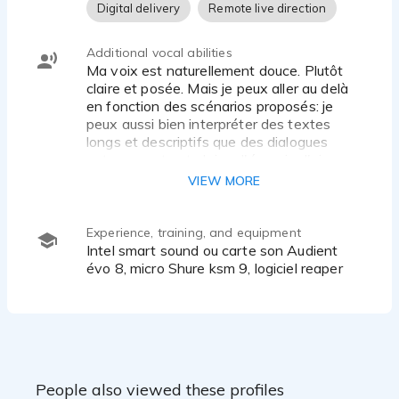
Digital delivery
Remote live direction
Additional vocal abilities
Ma voix est naturellement douce. Plutôt
claire et posée. Mais je peux aller au delà
en fonction des scénarios proposés: je
peux aussi bien interpréter des textes
longs et descriptifs que des dialogues
extravagants et pleins d'énergie. J'aime
les défis de diction dans l'énonciation de
VIEW MORE
phrases complexes. On relève parfois
dans ma voix un très léger accent du sud
de la France, à peine perceptible. De
Experience, training, and equipment
l'intrigue policière, à la littérature pour
intel smart sound ou carte son Audient
enfant en passant par le jeu de rôle ou la
évo 8, micro Shure ksm 9, logiciel reaper
poésie, je sais m'adapter.
People also viewed these profiles