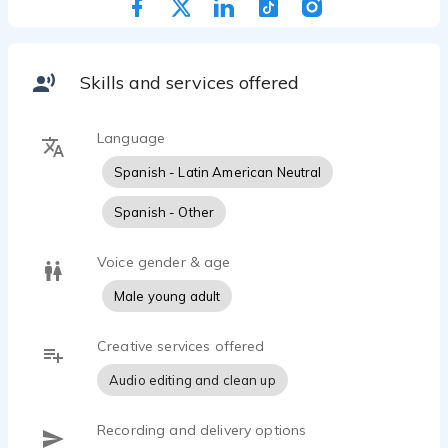
impresión duradera en cada proyecto en el que
participa. Con Giow McCloud como voz en su
proyecto, puede esperar profesionalismo, pasión y
un toque distintivo que elevará su contenido a
Skills and services offered
nuevas alturas."
Language
Spanish - Latin American Neutral
Spanish - Other
Voice gender & age
Male young adult
Creative services offered
Audio editing and clean up
Recording and delivery options