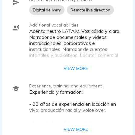
Digital delivery
Remote live direction
Additional vocal abilities
Acento neutro LATAM. Voz cálida y clara.
Narrador de documentales y videos
instruccionales, corporativos e
institucionales. Narrador de cuentos
infantiles y audiolibros. Locutor comercial
hard sale, seductor, institucional y
conversacional. Personajes juveniles.
VIEW MORE
Locutor en vivo formato latino top 40.
Conductor de noticieros y programas
especiales. Maestro de ceremonias y
Experience, training, and equipment
presentador en vivo. Narrador para
Experiencia y formación:
tutoriales y videos de presentación de
productos. Reportero.
- 22 años de experiencia en locución en
vivo, producción radial y voice over.
- Licenciado en Ciencias de la
Comunicación por la Universidad La Salle
VIEW MORE
Laguna. Gómez Palacio, Dgo; Méx. Marzo