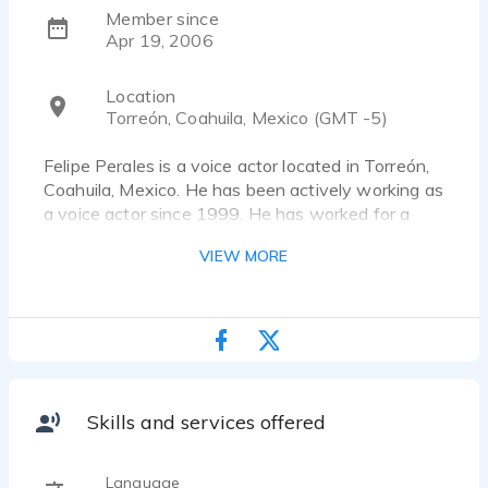
Member since
Apr 19, 2006
Location
Torreón, Coahuila, Mexico (GMT -5)
Felipe Perales is a voice actor located in Torreón,
Coahuila, Mexico. He has been actively working as
a voice actor since 1999. He has worked for a
diverse pool of clients and brands, such as Corona
VIEW MORE
(Grupo Modelo), Lala and Peñoles. Listen to 14
voice over samples that showcase his best work.
Profesional de la voz con 20 años de experiencia
en producción de radio. Locución comercial y
corporativa, e-learning, tutoriales, cuentos para
Skills and services offered
niños y narraciones especiales. La voz que
distingue tu marca o proyecto.
__________________________________________________
Language